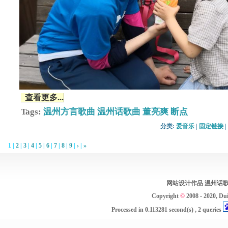
查看更多...
Tags:
温州方言歌曲
温州话歌曲
董亮爽
断点
分类: 
爱音乐
| 
固定链接
| 
1
| 
2
| 
3
| 
4
| 
5
| 
6
| 
7
| 
8
| 
9
| 
›
| 
»
网站设计作品
温州话
Copyright 
©
2008 - 2020, 
Du
Processed in 
0.113281
second(s) , 
2
queries 