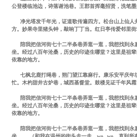
公登楼临池边，诗落谢池巷。王郡首挥毫招贤，洗笔墨
净光塔发千年光，证道歌传遍四方。松台山上仙人
方。妙果寺里猪头钟，敲响丁丁当。红日亭传爱邻里街
陪我把信河街七十二半条巷弄逛一逛，我想找到永
坐。经过八百年沧桑，历史的印迹生哪堂？这里是祖辈
依靠的地方。
七枫北鹿打绳巷，朔门望江靠麻行。康乐安平庆年
忙。木杓甜井古炉巷，城西基督堂。鼓楼见证千年风霜
陪我把信河街七十二半条巷弄逛一逛，我想找到永
坐。经过八百年沧桑，历史的印迹生哪堂？这里是祖辈
依靠的地方。
陪我把信河街七十二半条巷弄逛一逛，我想找到永
坐。 （和我在温州的街头走一走，wo...wo，直到