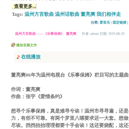
查看更多...
Tags:
温州方言歌曲
温州话歌曲
董亮爽
我们相伴走
分类: 
爱音乐
| 
固定链接
| 
温州方言歌曲 ——《乐事保姆》 董亮爽
作者: admin 日期: 2019-08-29
播放音频文件
在线播放
董亮爽06年为温州电视台《乐事保姆》栏目写的主题
作词：董亮爽
作曲：张宇《爱情条约》
想寻个乐事保姆，真是难寻兮诶！温州市寻寻遍，还是
力，有些不可靠。有两个罗里八嗦要求还一大套。想做
尽诶。挡挡抬抬理理都要十手会诶！这还要烧配，这还