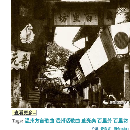
查看更多...
Tags:
温州方言歌曲
温州话歌曲
董亮爽
百里芳
百里坊
分类: 
爱音乐
| 
固定链接
| 