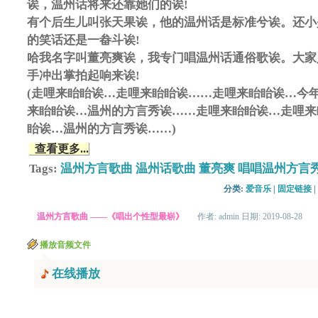
诶，温州话将来还靠她们的诶!
有个后生儿叫张天果诶，他的温州话是标准兮诶。还小
的笑话还是一畚斗诶!
哈我名字叫董亮爽诶，我专门唱温州话通俗歌诶。大家
手冲出掌拍起响来诶!
(走哩来眙眙诶…走哩来眙眙诶……走哩来眙眙诶…今
来眙眙诶…温州的方言秀诶……走哩来眙眙诶…走哩来
眙诶…温州的方言秀诶……)
查看更多...
Tags:
温州方言歌曲
温州话歌曲
董亮爽
唱唱温州方言
分类: 
爱音乐
| 
固定链接
| 
温州方言歌曲 ——《唱出个性型最崭》
作者: admin 日期: 2019-08-28
播放音频文件
在线播放