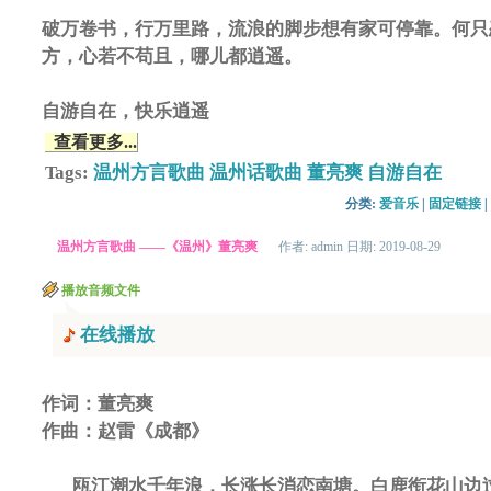
破万卷书，行万里路，流浪的脚步想有家可停靠。何只
方，心若不苟且，哪儿都逍遥。
自游自在，快乐逍遥
查看更多...
Tags:
温州方言歌曲
温州话歌曲
董亮爽
自游自在
分类: 
爱音乐
| 
固定链接
| 
温州方言歌曲 ——《温州》董亮爽
作者: admin 日期: 2019-08-29
播放音频文件
在线播放
作词：董亮爽
作曲：赵雷《成都》
瓯江潮水千年浪，长涨长消恋南塘。白鹿衔花山边