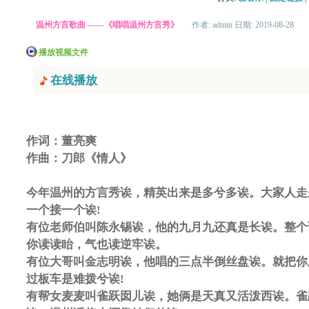
温州方言歌曲 ——《唱唱温州方言秀》
作者: admin 日期: 2019-08-28
播放视频文件
在线播放
作词：董亮爽
作曲：刀郎《情人》
今年温州的方言秀诶，精英出来是多兮多诶。大家人走
一个接一个诶!
有位老师伯叫陈永锡诶，他的九月九还真是长诶。整个
你读读眙，气也读逆牢诶。
有位大哥叫金志明诶，他唱的三点半倒丝盘诶。就把你
过板车是难拨兮诶!
有帮女麦麦叫雀跃囡儿诶，她俩是天真又活泼西诶。雀