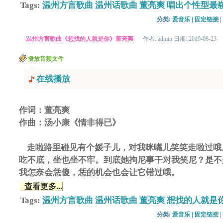
Tags:
温州方言歌曲
温州话歌曲
董亮爽
唱出个性型最
分类: 
爱音乐
| 
固定链接
| 
温州方言歌曲《想找的人就是你》董亮爽
作者: admin 日期: 2019-08-23
播放音频文件
在线播放
作词：董亮爽
作曲：汤小康《情非得已》
走啦路里碰见有个媛子儿，对我咪嘴儿笑笑走啦过哦
吃不底，坐也坐不牢。到底她拘尼事干对我笑尼？是不
我怎奈会恁傻，恁的机会也会让它错过哦。
查看更多...
Tags:
温州方言歌曲
温州话歌曲
董亮爽
想找的人就是
分类: 
爱音乐
| 
固定链接
| 