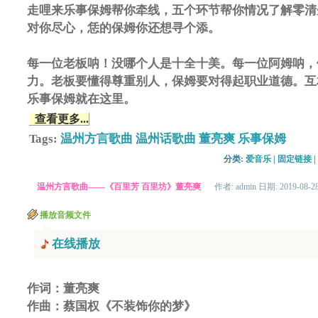
走哩来乐事保姆帮你牵线，五个环节帮你情况了解零清
对你尽心，恁的保姆你还想寻个添。
每一位老板呐！没哪个人是十全十美。每一位阿姆呐，
力。老板要懂得尊重别人，保姆要对得起职业道德。互
乐事保姆就在这里。
查看更多...
Tags:
温州方言歌曲
温州话歌曲
董亮爽
乐事保姆
分类: 
爱音乐
| 
固定链接
| 
温州方言歌曲——《百里芳 百里坊》董亮爽
作者: admin 日期: 2019-08-2
播放音频文件
在线播放
作词：董亮爽
作曲：蔡国权《不装饰你的梦》