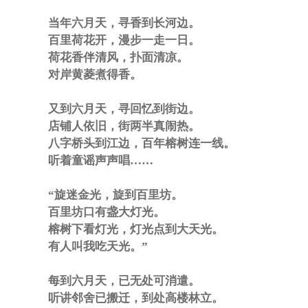
当年六月天，寻香到长河边。
百里荷花开，漫步一走一日。
荷花香伴清风，扑面清凉。
对岸黄菱煮得香。
又到六月天，寻回忆到街边。
店铺人依旧，街两半真闹热。
八字桥头到江边，百年榕树连一线。
听着童谣声声唱……
“旋迷金光，旋到百里坊。
百里坊口有盏大灯光。
榕树下看灯光，灯光点到大天光。
有人叫我吃天光。”
每到六月天，已无处可消遣。
听讲邻舍已搬迁，到处高楼林立。