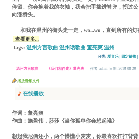
停留。你会挽着我的衣袖，我会把手揣进裤兜，拐过公
向涨桥头。
和我在温州的街头走一走，wo...wo，直到所有的灯
查看更多...
Tags:
温州方言歌曲
温州话歌曲
董亮爽
温州
分类: 
爱音乐
| 
固定链接
| 
温州方言歌曲 ——《我们相伴走》董亮爽
作者: admin 日期: 2019-08-29
播放音频文件
在线播放
作词：董亮爽
作曲：施盈伟，莎莎《当你孤单你会想起谁》
想起我尼俩还小，两个懵懂小麦麦，你最喜欢扛扛背背