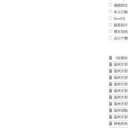
偶然经过
本人订购
用的，有退
[face03]
版面设计
博主写的
点32个赞[f
《自游自
年创作完成
温州方言
爽
温州方言
走》董亮
温州方言
姆》 董
温州方言
坊》董亮
温州方言
言秀》
温州方言
最崭》
温州方言
董亮爽
温州话歌
温州方言
神奇的布局方