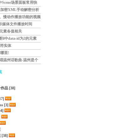
3D中Scene场景面板常用快
NO加密XML手动解密分析
、慢动作播放功能的视频
显示媒体文件播放时间
元素各值相关
判断li中data-id为2的元素
字符实体
哪里!
唱温州话歌曲-温州是个
服了！
航
品 [38]
7]
s [3]
4]
]
案
[38]