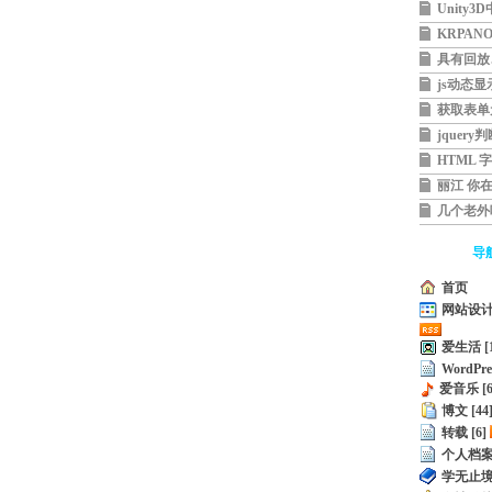
Unity
捷键
KRPA
具有回放
播放器
js动态
获取表单
jquery
HTML 
丽江 你在
几个老外
好地方，
导
首页
网站设计作
爱生活 [1
WordPres
爱音乐 [6
博文 [44
转载 [6]
个人档
学无止境 