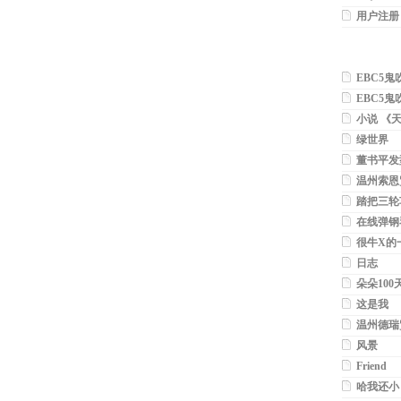
用户注册
EBC5鬼
MP3...
EBC5鬼吹
帆...
小说 《
mp3 下
绿世界
董书平发
温州索恩
踏把三轮
曲-温州
在线弹钢
很牛X的
方言歌曲
日志
朵朵100
这是我
温州德瑞
风景
Friend
哈我还小