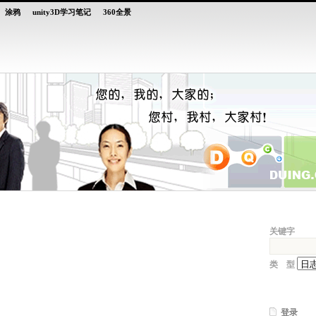
涂鸦
unity3D学习笔记
360全景
关键字 
类 型 
登录