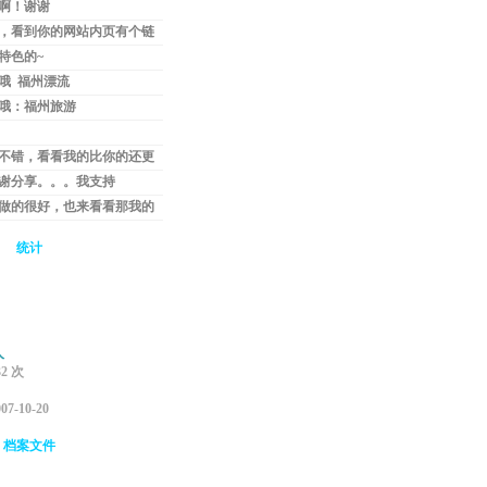
啊！谢谢
，看到你的网站内页有个链
可以么！...
特色的~
哦 福州漂流
o.com...
哦：福州旅游
ur.co...
不错，看看我的比你的还更
超20...
谢分享。。。我支持
。
做的很好，也来看看那我的
8i...
统计
人
32
次
007-10-20
档案文件