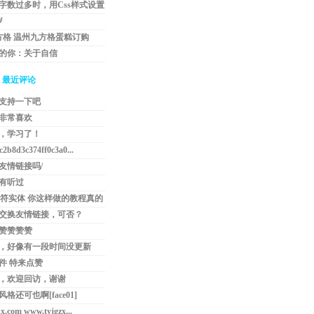
字数过多时，用Css样式设置
字用...
岁
九方格 温州九方格蛋糕订购
岁的你：关于自信
最近评论
支持一下吧
非常喜欢
，学习了！
2b8d3c374ff0c3a0...
友情链接吗/
有听过
 字符实体 你这样做的教程真的
交换友情链接，可否？
赞赞赞赞
，好像有一段时间没更新
更新……
件 特来点赞
，欢迎回访，谢谢
格还可也啊[face01]
x.com www.tyjgzx...