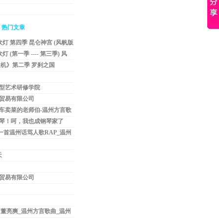
热门文章
吹灯 第四季 昆仑神宫 (风帆版
灯 (第一季 ---- 第三季) 风
天机》第二季 罗刹之国
载
型艺术研修学院
贸易有限公司
车卖菜的老师伯-温州方言歌
话歌曲
琴！呵，我也成钢琴家了
一首温州话骂人歌RAP_温州
天
贸易有限公司
 董亮爽_温州方言歌曲_温州