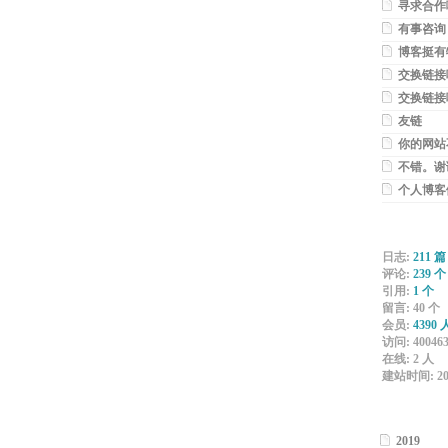
寻求合作
有事咨询
接寻求合作
博客挺有
交换链接
www.foyol
交换链接
www.059to
友链
你的网站
高一筹。IP
不错。谢
您。。。
个人博客
情网www.k
日志:
211
篇
评论:
239
个
引用:
1
个
留言:
40
个
会员:
4390
访问:
40046
在线:
2
人
建站时间:
2
2019