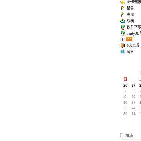
友情链
登录
注册
涂鸦
软件下载 
unity
[1]
360全景
留言
日
一
26
27
2
3
9
10
16
17
23
24
30
31
加油