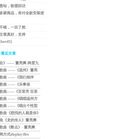
贵站，盼望回访
多家商品，有付全款安装使
订单的，...
不错，一目了然
文章真好，支持
ace41]
最近文章
在》—— 董亮爽-跨度九
的原创歌...
歌曲 ——《温州》董亮
歌曲 ——《我们相伴
爽
歌曲 ——《乐事保
亮爽
歌曲——《百里芳 百里
爽
歌曲 ——《唱唱温州方
歌曲 ——《唱出个性型
歌曲《想找的人就是你》
曲《龙的传人》董亮爽
歌曲《断点》- 董亮爽
式display:flex