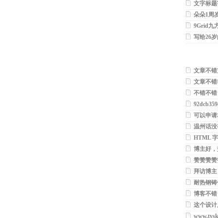
话歌曲
文字标题
后面多出的
朵朵1周
9Grid
写给26
文章不错
文章不错
不错不错
92dcb359c
可以申请
温州话没
HTML
好不错
博主好，
赞赞赞赞
拜访博主
了，期待
耐热钢铸
博客不错
这个设计风
www.tysk